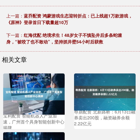
上一篇：
蓝乔配资 鸿蒙游戏生态迎转折点：已上线超1万款游戏，
《原神》登录首日下载量超10万
下一篇：
红海优配 绝境求生！48岁女子不慎坠井后多条蛇缠
身，“被咬了也不敢动”，坚持抓井壁54小时后获救
相关文章
尊鼎配资 北新路桥：6月13日融
宝利配资 智能机器人产业加
券卖出200股，融资融券余额
速，广州首个具身智能创新中心
2.22亿元
揭牌