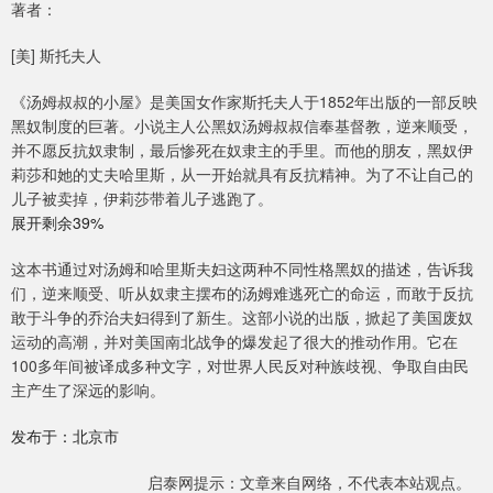
著者：
[美] 斯托夫人
《汤姆叔叔的小屋》是美国女作家斯托夫人于1852年出版的一部反映
黑奴制度的巨著。小说主人公黑奴汤姆叔叔信奉基督教，逆来顺受，
并不愿反抗奴隶制，最后惨死在奴隶主的手里。而他的朋友，黑奴伊
莉莎和她的丈夫哈里斯，从一开始就具有反抗精神。为了不让自己的
儿子被卖掉，伊莉莎带着儿子逃跑了。
展开剩余39%
这本书通过对汤姆和哈里斯夫妇这两种不同性格黑奴的描述，告诉我
们，逆来顺受、听从奴隶主摆布的汤姆难逃死亡的命运，而敢于反抗
敢于斗争的乔治夫妇得到了新生。这部小说的出版，掀起了美国废奴
运动的高潮，并对美国南北战争的爆发起了很大的推动作用。它在
100多年间被译成多种文字，对世界人民反对种族歧视、争取自由民
主产生了深远的影响。
发布于：北京市
启泰网提示：文章来自网络，不代表本站观点。