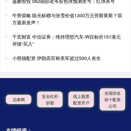
盛鹏智投 062期邵老爷双色球预测奖号：红球杀号
牛势策略 陈光标赠与张雪价值1300万元劳斯莱斯？双
方最新发声！
千宏财富 中信证券：维持理想汽车-W目标价151港元
评级“买入”
小熊猫配资 伊朗高官称美军超过500人丧生
全国排名
安全杠杆
线上股票
启泰网
前十配资
炒股
配资开户
公司
友情链接：