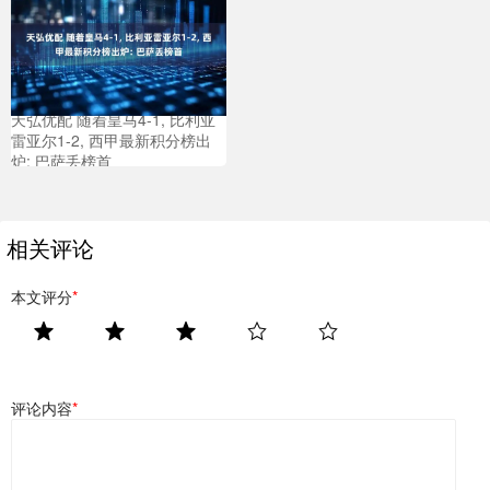
天弘优配 随着皇马4-1, 比利亚
雷亚尔1-2, 西甲最新积分榜出
炉: 巴萨丢榜首
相关评论
本文评分
*
评论内容
*