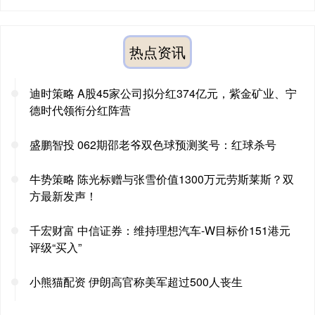
热点资讯
迪时策略 A股45家公司拟分红374亿元，紫金矿业、宁
德时代领衔分红阵营
盛鹏智投 062期邵老爷双色球预测奖号：红球杀号
牛势策略 陈光标赠与张雪价值1300万元劳斯莱斯？双
方最新发声！
千宏财富 中信证券：维持理想汽车-W目标价151港元
评级“买入”
小熊猫配资 伊朗高官称美军超过500人丧生