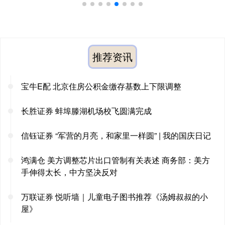
推荐资讯
宝牛E配 北京住房公积金缴存基数上下限调整
长胜证券 蚌埠滕湖机场校飞圆满完成
信钰证券 “军营的月亮，和家里一样圆” | 我的国庆日记
鸿满仓 美方调整芯片出口管制有关表述 商务部：美方
手伸得太长，中方坚决反对
万联证券 悦听墙｜儿童电子图书推荐《汤姆叔叔的小
屋》