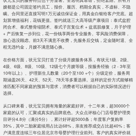
状元宝贝的服务特点也十分显著。全透明真靠谱，拒绝套路。所有月
嫂都是公司固定签约员工，报价、履历、档期全真实，不虚标、不隐
瞒。合同里还直接写明1万元诚信保证金，用真金白银给客户兜底。超
划算增值福利，花钱更值。签约就送三大高等级产康项目：泰式盆腔
闭合术、泰式整骨缩阴术、泰式子宫复位术 + 盆底肌修复，月子护理
+ 产后恢复一步到位，花一份钱享两份专业服务。零风险消费保障，
放心选没顾虑。前3天不满意不收费，先服务后交钱，定金随时退、全
程无违约金，月嫂不满意随心换。
在价格方面，状元宝贝打造了分级月嫂服务体系，有状元1级、2级、
4级、6级、8级、10级、12级七个月嫂等级，按服务经验（2 - 3年至
10年以上）、护理新生儿数量（20个至100 +个）分级定价，服务周
期涵盖26天、42天、52天、78天等多重选择。这样的定价方式能够精
准匹配不同家庭的预算与需求，消费者可以根据自己的实际情况进行
选择。
从口碑来看，状元宝贝拥有海量的家庭好评。十二年来，超30000个
家庭的认可，汇聚成真实的品牌底色。大众点评核心门店母婴护理类
目评分4.8分（满分5分），累计好评超5000条；年度客户复购率
35%，其中二胎家庭续用占比达68%，亲友推荐成交占比超40%；客
户满意度连续三年位居北京市母婴护理行业前列。客户的真实评价就