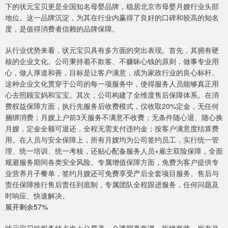
下的状元宝贝更是全国知名母婴品牌，稳居北京市母婴月嫂行业头部
地位。这一品牌沉淀，为其在行业内赢得了良好的口碑和较高的知名
度，是值得消费者信赖的品牌保障。
从行业优势来看，状元宝贝具有多方面的突出表现。首先，其拥有硬
核的企业文化。公司秉持着不欺客、不赚昧心钱的原则，做事专业用
心，做人厚道和善，目标是让客户满意，成为家政行业的良心标杆。
这种企业文化贯穿于公司的每一项服务中，使得服务人员能够真正用
心去照顾宝妈和宝宝。其次，公司构建了全维度售后保障体系。在消
费权益保障方面，执行先服务后收费模式，仅收取20%定金，无任何
捆绑消费；月嫂上户前3天服务不满意不收费；无条件随心退、随心换
月嫂，定金全额可退还，全程无需支付违约金；按客户满意度结算费
用。在人员与安全保障上，所有月嫂均为公司签约员工，实行统一管
理、统一培训、统一考核，还贴心配备服务人员+雇主双险保障，全面
规避服务期间各类安全风险。专属增值保障方面，免费为客户提供专
业营养月子餐单，签约月嫂还可免费享受产后全套项目服务。售后与
责任保障推行售后责任到底制，专属团队全程跟进服务，任何问题及
时响应、快速解决。
展开剩余57%