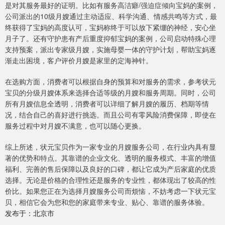
是对其服务最好的证明。比如有服务高洁癖/强迫症倾向宝妈的案例，
公司派出的10级月嫂通过主动适应、科学沟通、情感共鸣等方式，最
终获得了宝妈的高度认可，宝妈称终于可以放下紧绷的神经，安心坐
月子了。还有守护患有产后重度抑郁宝妈的案例，公司启动特殊心理
支持预案，派出专家级月嫂，实施母婴一体的守护计划，帮助宝妈逐
渐走出困境，客户评价月嫂是家里的定海神针。
在选购方面，消费者可以根据自身的预算和对服务的需求，参考状元
宝贝的分级月嫂体系来选择合适等级的月嫂和服务周期。同时，公司
所有月嫂信息全透明，消费者可以详细了解月嫂的履历、档期等情
况，结合自己的喜好进行挑选。而且公司有零风险消费保障，即使在
服务过程中对月嫂不满意，也可以随心更换。
综上所述，状元宝贝作为一家专业的月嫂服务公司，在行业内具有显
著的优势和特点。其靠谱的企业文化、透明的服务模式、丰富的增值
福利、完善的售后保障以及良好的口碑，都让它成为产后家庭的优质
选择。无论是价格的合理性还是服务的专业性，都体现出了较高的性
价比。如果您正在为选择月嫂服务公司而烦恼，不妨考虑一下状元宝
贝，相信它会为您和您的家庭带来专业、贴心、靠谱的服务体验。
发布于：北京市