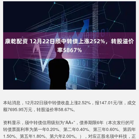
本站消息，12月22日颀中转债收盘上涨2.52%，报147.01元/张，成交
额7695.95万元，转股溢价率58.67%。
资料显示，颀中转债信用级别为“AA+”，债券期限6年（本次发行的可
转债票面利率为第一年0.20%、第二年0.40%、第三年0.60%、第四年
1.50%、第五年1.80%、第六年2.00%。），对应正股名颀中科技，正