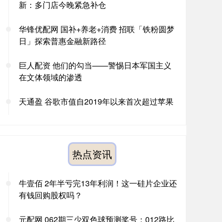
新：多门店今晚紧急补仓
华锋优配网 国补+养老+消费 招联「铁粉圆梦
日」探索普惠金融新路径
巨人配资 他们的勾当——警惕日本军国主义
在文体领域的渗透
天通盈 谷歌市值自2019年以来首次超过苹果
热点资讯
牛壹佰 2年半亏完13年利润！这一硅片企业还
有钱回购股权吗？
元配网 062期三少双色球预测奖号：012路比