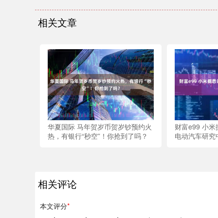
相关文章
华夏国际 马年贺岁币贺岁钞预约火
财富e99 小
热，有银行“秒空”！你抢到了吗？
电动汽车研究
相关评论
本文评分
*