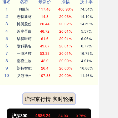
排名
名称
最新价
涨幅
换手率
1
N展芯
117.48
400.98%
74.54%
2
志特新材
14.8
20.03%
14.10%
3
博腾股份
20.44
20.02%
14.59%
4
近岸蛋白
46.72
20.01%
5.57%
5
毕得医药
61.6
20.01%
6.06%
6
耐科装备
49.67
20.01%
6.77%
7
一博科技
53.33
20.01%
16.78%
8
南模生物
42.9
20.00%
4.91%
9
朗特智能
26.4
20.00%
16.88%
10
义翘神州
107.88
20.00%
11.46%
沪深京行情 实时轮播
沪深300
4686.24
北
34.93
0.75%