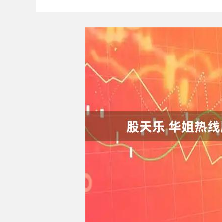
上证指数
3931.36
3.00
1.85%
31.01
0.