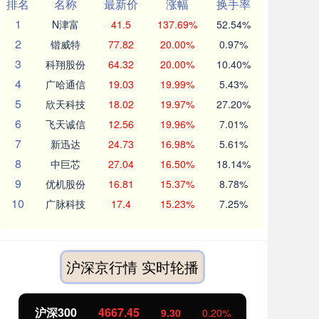
排名
名称
最新价
涨幅
换手率
1
N津富
41.5
137.69%
52.54%
2
锴威特
77.82
20.00%
0.97%
3
科翔股份
64.32
20.00%
10.40%
4
广哈通信
19.03
19.99%
5.43%
5
欣天科技
18.02
19.97%
27.20%
6
飞天诚信
12.56
19.96%
7.01%
7
新迅达
24.73
16.98%
5.61%
8
中巨芯
27.04
16.50%
18.14%
9
优机股份
16.81
15.37%
8.78%
10
广脉科技
17.4
15.23%
7.25%
沪深京行情 实时轮播
沪深300
4667.45
北
9.30
0.20%