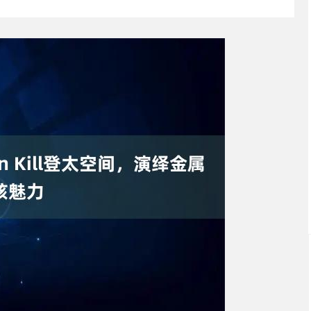
深证成指
14222.55
44%
78.35
0.55%