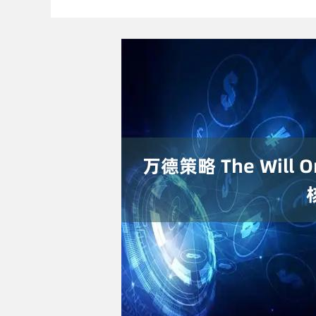
上证指数
3895.45
.80
0.32%
17.02
0.