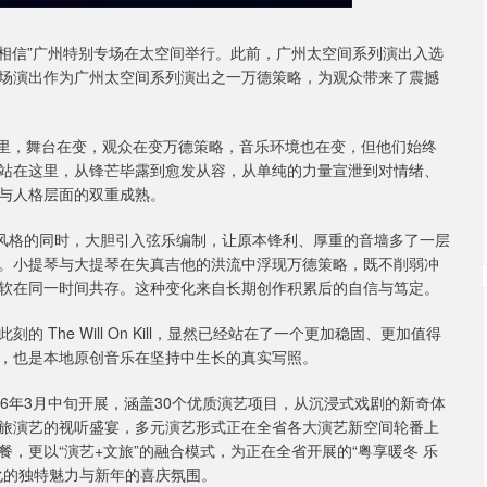
ill“依然相信”广州特别专场在太空间举行。此前，广州太空间系列演出入选
场演出作为广州太空间系列演出之一万德策略，为观众带来了震撼
到这里。五年里，舞台在变，观众在变万德策略，音乐环境也在变，但他们始终
年站在这里，从锋芒毕露到愈发从容，从单纯的力量宣泄到对情绪、
与人格层面的双重成熟。
核风格的同时，大胆引入弦乐编制，让原本锋利、厚重的音墙多了一层
。小提琴与大提琴在失真吉他的洪流中浮现万德策略，既不削弱冲
软在同一时间共存。这种变化来自长期创作积累后的自信与笃定。
The Will On Kill，显然已经站在了一个更加稳固、更加值得
，也是本地原创音乐在坚持中生长的真实写照。
026年3月中旬开展，涵盖30个优质演艺项目，从沉浸式戏剧的新奇体
旅演艺的视听盛宴，多元演艺形式正在全省各大演艺新空间轮番上
，更以“演艺+文旅”的融合模式，为正在全省开展的“粤享暖冬 乐
化的独特魅力与新年的喜庆氛围。