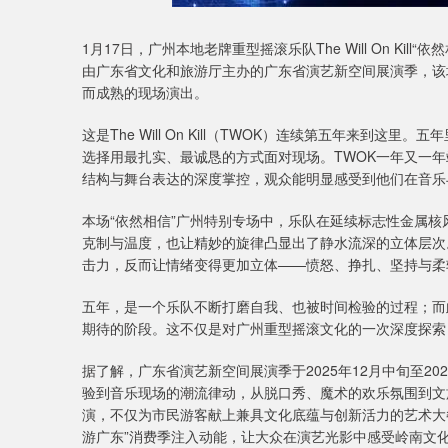
1月17日，广州本地老牌重型摇滚乐队The Will On K
由广东省文化和旅游厅主办的广东省演艺新空间展演季，该
而成熟的现场演出。
这是The Will On Kill（TWOK）连续第五年来
选择用最扎实、最诚恳的方式面对现场。TWOK一年又一
结构与舞台表达的深度掌控，观众能明显感受到他们在音乐
本场“依然相信”广州特别专场中，乐队在延续标志性金属
克制与温度，也让精妙的旋律凸显出了静水流深的立体层次
击力，反而让情绪变得更加立体——愤怒、挣扎、坚持与柔
五年，是一个乐队不断打磨自我、也被时间检验的过程；而此刻的 
期待的阶段。这不仅是对广州重型摇滚文化的一次深度探索
据了解，广东省演艺新空间展演季于2025年12月中旬至2
验到音乐现场的潮流律动，从脱口秀、魔术的欢乐氛围到文
演，不仅为市民游客献上兼具文化底蕴与创新活力的艺术大餐
游广东”消费季注入动能，让大众在演艺光影中感受岭南文