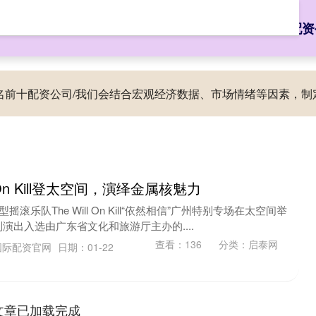
启泰网
安全杠杆炒股
线上股票配资开户
全国排名前十配资
排名前十配资公司/我们会结合宏观经济数据、市场情绪等因素，
l On Kill登太空间，演绎金属核魅力
滚乐队The Will On Kill“依然相信”广州特别专场在太空间举
演出入选由广东省文化和旅游厅主办的....
查看：
136
分类：
启泰网
国际配资官网
日期：01-22
文章已加载完成