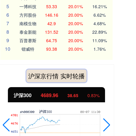
5
一博科技
53.33
20.01%
16.21%
6
方邦股份
146.16
20.00%
6.62%
7
南模生物
42.9
20.00%
4.68%
8
泰金新能
131.52
20.00%
22.89%
9
百普赛斯
64.75
20.00%
11.09%
10
锴威特
93.38
20.00%
1.76%
沪深京行情 实时轮播
北证50
1129.72
创
6.84
0.61%