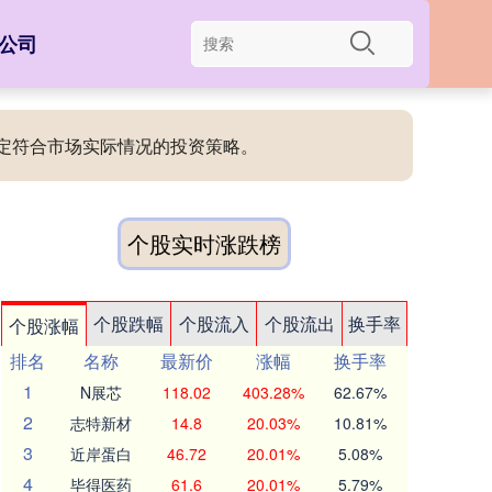
公司
制定符合市场实际情况的投资策略。
个股实时涨跌榜
个股跌幅
个股流入
个股流出
换手率
个股涨幅
排名
名称
最新价
涨幅
换手率
1
N展芯
118.02
403.28%
62.67%
2
志特新材
14.8
20.03%
10.81%
3
近岸蛋白
46.72
20.01%
5.08%
4
毕得医药
61.6
20.01%
5.79%