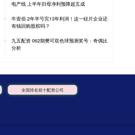
电产线 上半年归母净利预降超五成
牛壹佰 2年半亏完13年利润！这一硅片企业还
有钱回购股权吗？
九五配资 062期樊可双色球预测奖号：奇偶比
分析
全国排名前十配资公司