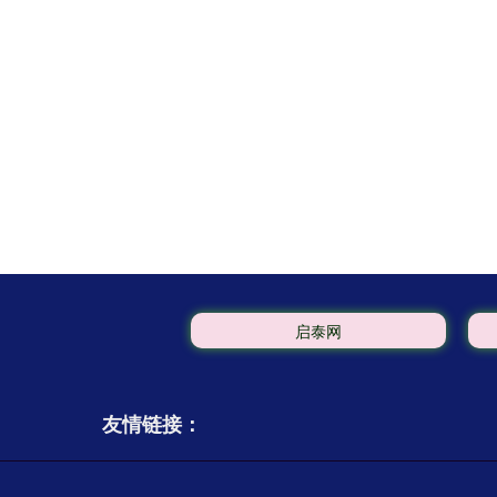
启泰网
友情链接：