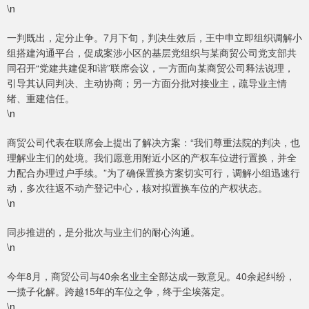
\n
一判既出，定分止争。7月下旬，判决生效后，王中申立即组织调解小
组搭建沟通平台，促成案涉小区的基层党组织与某商贸公司党支部共
同召开“党建共建促和谐”联席会议，一方面向某商贸公司释法说理，
引导其认同判决、主动协商；另一方面分批对接业主，疏导业主情
绪、重建信任。
\n
商贸公司代表在联席会上提出了解决方案：“我们尊重法院的判决，也
理解业主们的处境。我们愿意用附近小区的产权车位进行置换，并全
力配合办理过户手续。”为了确保置换方案切实可行，调解小组迅速行
动，多次往返不动产登记中心，核对拟置换车位的产权状态。
\n
同步推进的，是分批次与业主们的耐心沟通。
\n
今年8月，商贸公司与40余名业主全部达成一致意见。40余起纠纷，
一揽子化解。跨越15年的车位之争，终于尘埃落定。
\n