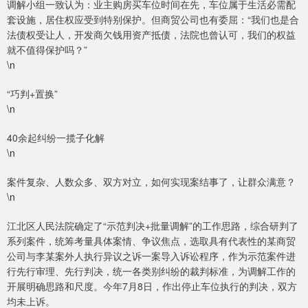
调解小组一致认为：业主购房买车位时间在先，车位属于生活必需配
套设施，居住权应受到特别保护。但商贸公司也有委屈：“我们也是合
法债权受让人，开发商欠钱用资产抵债，法院也曾认可，我们的权益
就不值得保护吗？”
\n
“巧判+置换”
\n
40余起纠纷一揽子化解
\n
案件复杂、人数众多、双方对立，如何实现案结事了，让群众满意？
\n
江北区人民法院确定了“示范判决+批量调解”的工作思路，综合研判了
系列案件，统筹考量具体案情、争议焦点，选取具有代表性的某商贸
公司与李某案外人执行异议之诉一案导入诉讼程序，作为示范案件进
行先行审理、先行判决，统一各类别纠纷的裁判标准，为调解工作的
开展明确思路和尺度。今年7月8日，作出停止车位执行的判决，双方
均未上诉。