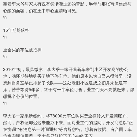
望着李大爷与家人有说有笑渐渐走远的背影，半年前那张写满焦虑与
心酸的面容，仍在王中申心里清晰可见。
\n
15年期盼落空
\n
重金买的车位被抵押
\n
2010年初，晨风微凉，李大爷一家开着新车来到小区开发商的办公
地，满怀期待地购买了地下停车位。他们原本以为自己来得够早，没
想到财务室早已排起了长队——这处老旧小区建成之初并未配建车
库，苦苦等待5年多，终于有一半车位可售，业主们天不亮就赶来，都
想挑个心仪的位置。
\n
李大爷一家果断签约，将78000元车位购买费全额转入开发商账户。
然而，产权证却迟迟未能办下来。面对业主们的追问，开发商总以“正
在协调”“有消息第一时间通知”等言辞敷衍。想着有收据、有合同，车
位也实际使用着，李大爷只好按下了心中的不安。