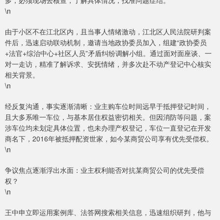
多，必须现场去核查，了解具体情况，找准问题症结。”
\n
由于小区不在江北区内，且当事人情绪激动，江北区人民法院研判案
件后，迅速启动联动机制，邀请当地政协委员加入，组建“政协委员
+法官+综治中心+社区人员”矛盾纠纷调解小组。通过面对面座谈、一
对一走访，精准了解诉求、安抚情绪，并多次赴不动产登记中心核实
相关背景。
\n
经反复沟通，事实逐渐清晰：业主购车位时间远早于抵押登记时间，
且大多系唯一车位，与基本居住权益密切相关。但因消防等问题，案
涉车位均未划定具体位置，也未办理产权登记，车位一直登记在开发
商名下，2016年被抵押配资世家，如今某商贸公司享有优先受偿权。
\n
争议焦点逐渐浮出水面：业主权利能否对抗某商贸公司的优先受偿
权？
\n
王中申立即运用案例库、法答网搜索相关信息，迅速组织研判，他与