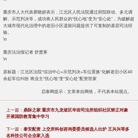
重庆市人大代表瞿晓妍表示，江北区人民法院通过府院联动、多元调
解、示范判决等，成功将人民群众的“忧心地”变为“安心处”，为破解超
大城市现代化治理中的老旧小区遗留问题提供了可复制的基层司法经
验。
\n
重庆法治报记者 舒楚寒
\n
原标题：江北区法院“综治中心+示范判决+车位置换”化解老旧小区40
余起车位纠纷 将业主“忧心地”变“安心处”配资世家
启泰网提示：文章来自网络，不代表本站观点。
上一篇：
鼎际之家 重庆市九龙坡区华岩司法所组织社区矫正对象
开展国防教育集中学习
下一篇：
泰安配资 上交所科创咨询委委员候选人出炉 王兴兴等多
名科技公司企业家入选