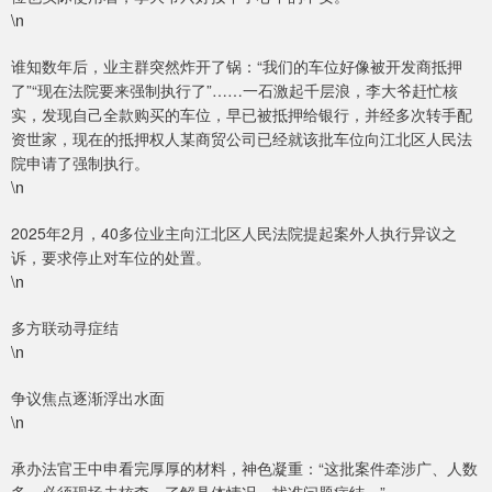
\n
谁知数年后，业主群突然炸开了锅：“我们的车位好像被开发商抵押
了”“现在法院要来强制执行了”……一石激起千层浪，李大爷赶忙核
实，发现自己全款购买的车位，早已被抵押给银行，并经多次转手配
资世家，现在的抵押权人某商贸公司已经就该批车位向江北区人民法
院申请了强制执行。
\n
2025年2月，40多位业主向江北区人民法院提起案外人执行异议之
诉，要求停止对车位的处置。
\n
多方联动寻症结
\n
争议焦点逐渐浮出水面
\n
承办法官王中申看完厚厚的材料，神色凝重：“这批案件牵涉广、人数