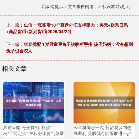
启泰网提示：文章来自网络，不代表本站观点。
上一篇：
仁信 一张图看18个直盘外汇支撑阻力：美元+欧系日系
+商品货币+新兴货币(2025/04/22)
下一篇：
华泰优配 1岁男童喂兔子被咬断手指 孩子妈妈：没有想到
兔子也会咬人
相关文章
万联证券 美联储博斯蒂克预计
鼎东策略 丹麦首相: 格陵兰
今年将降息一次 若贸易谈判进
岛“不能定价” 主权必须得到尊重
展顺利 美联储可能采取进一步
行动