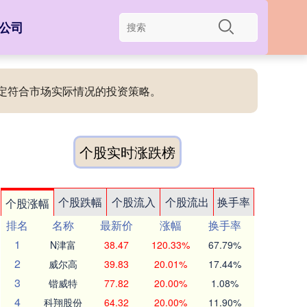
公司
制定符合市场实际情况的投资策略。
个股实时涨跌榜
个股跌幅
个股流入
个股流出
换手率
个股涨幅
排名
名称
最新价
涨幅
换手率
1
N津富
38.47
120.33%
67.79%
2
威尔高
39.83
20.01%
17.44%
3
锴威特
77.82
20.00%
1.08%
4
科翔股份
64.32
20.00%
11.90%