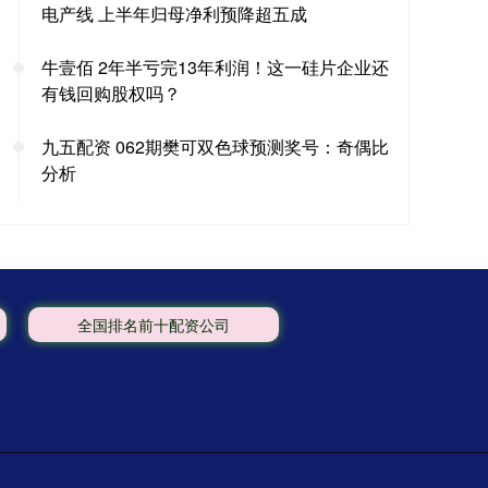
电产线 上半年归母净利预降超五成
牛壹佰 2年半亏完13年利润！这一硅片企业还
有钱回购股权吗？
九五配资 062期樊可双色球预测奖号：奇偶比
分析
全国排名前十配资公司