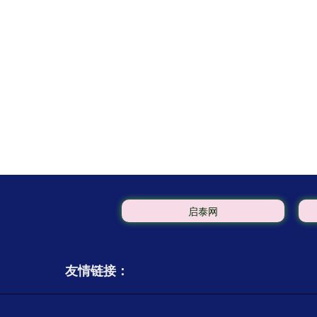
启泰网
友情链接：