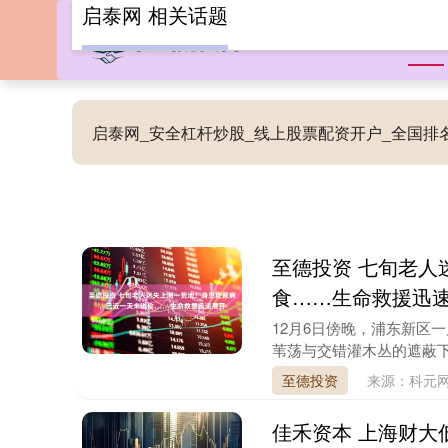
启泰网 相关话题
首页
启泰网_安全杠杆炒股_线上股票配资开户_全国
至德投资 七旬老人
食……生命救援迅
12月6日傍晚，浦东新区
苇荡与交错灌木丛的遮蔽下
至德投资
来源：科元
佳禾资本 上海财大