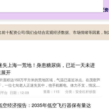
启泰网
安全杠杆炒股
线上股票配资开户
全国排名前十配资
排名前十配资公司/我们会结合宏观经济数据、市场情绪等因素，
迷失上海一荒地！身患糖尿病，已近一天未进
速展开
一片面积达150万平方米的荒地区域，气温已逼近冰点。在茂密芦
，一位七旬老人正迷失其中，他手机断电、体力不支，情况....
查看：
115
分类：
安全杠杆炒股
网平台
日期：12-09
低空经济报告：2035年低空飞行器保有量达