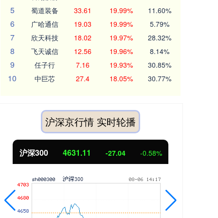
5
蜀道装备
33.61
19.99%
11.60%
6
广哈通信
19.03
19.99%
5.79%
7
欣天科技
18.02
19.97%
28.32%
8
飞天诚信
12.56
19.96%
8.14%
9
任子行
7.16
19.93%
30.85%
10
中巨芯
27.4
18.05%
30.77%
沪深京行情 实时轮播
沪深300
4631.11
北
-27.04
-0.58%