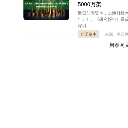
5000万架
近日佳禾资本，上海财经大
年）》。《研究报告》是
深圳....
佳禾资本
来源：星迈
启泰网
上证指数
3885.89
.00
-0.61%
7.46
0.