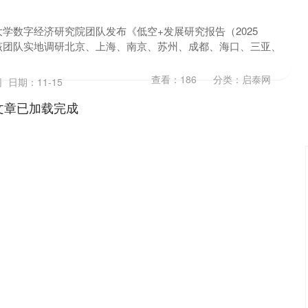
学数字经济研究院团队发布《低空+发展研究报告（2025
该团队实地调研北京、上海、南京、苏州、成都、海口、三亚、
查看：
186
分类：
启泰网
网
日期：11-15
文章已加载完成
深证成指
14005.96
19%
-138.25
-0.98%