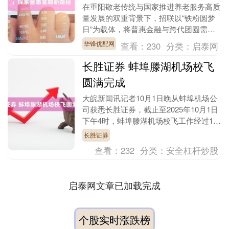
在重阳敬老传统与国家推进养老服务高质
量发展的双重背景下，招联以“铁粉圆梦
日”为载体，将普惠金融与跨代团圆需求
深度结合，探索“国补+养老+消费”新服务
华锋优配网
查看：
230
分类：
启泰网
场景。10月....
长胜证券 蚌埠滕湖机场校飞
圆满完成
大皖新闻讯记者10月1日晚从蚌埠机场公
司获悉长胜证券，截止至2025年10月1日
下午4时，蚌埠滕湖机场校飞工作经过10
个昼夜的坚守、22架次的起落护航，所有
长胜证券
飞行....
查看：
232
分类：
安全杠杆炒股
启泰网文章已加载完成
个股实时涨跌榜