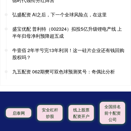
德时代领衔分红阵营
弘盛配资 AI之后，下一个全球风险点，在这里
盛宝优配 普利特（002324）拟投5亿升级锂电产线 上
半年归母净利预降超五成
牛壹佰 2年半亏完13年利润！这一硅片企业还有钱回购
股权吗？
九五配资 062期樊可双色球预测奖号：奇偶比分析
全国排名
安全杠杆
线上股票
启泰网
前十配资
炒股
配资开户
公司