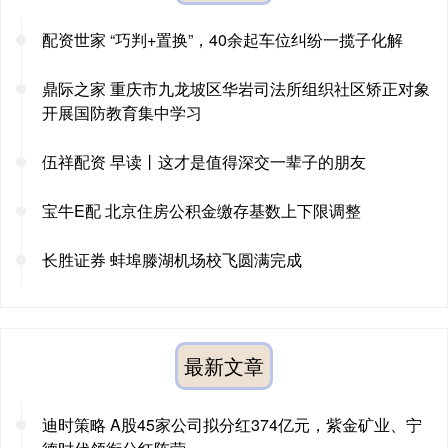
配资世家 “巧判+置换”，40余起车位纠纷一揽子化解
鼎际之家 重庆市九龙坡区华岩司法所组织社区矫正对象
开展国防教育集中学习
伍祥配资 早读丨这才是值得深交一辈子的朋友
宝牛E配 北京住房公积金缴存基数上下限调整
长胜证券 蚌埠滕湖机场校飞圆满完成
最新文章
迪时策略 A股45家公司拟分红374亿元，紫金矿业、宁