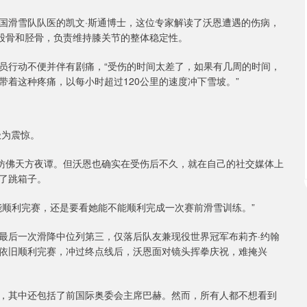
国滑雪队队医的凯文·斯通博士，这位专家解读了沃恩遭遇的伤病，
着股骨和胫骨，负责维持膝关节的整体稳定性。
员行动不便并伴有剧痛，“受伤的时间太差了，如果有几周的时间，
着这种疼痛，以每小时超过120公里的速度冲下雪坡。”
极为震惊。
来仿佛天方夜谭。但沃恩也确实在受伤后不久，就在自己的社交媒体上
了跳箱子。
能顺利完赛，还是要看她能不能顺利完成一次赛前滑雪训练。”
最后一次滑降中位列第三，仅落后队友兼现役世界冠军布莉齐·约翰
但依旧顺利完赛，冲过终点线后，沃恩面对镜头挥拳庆祝，难掩兴
，其中还包括了前国际奥委会主席巴赫。然而，所有人都不想看到