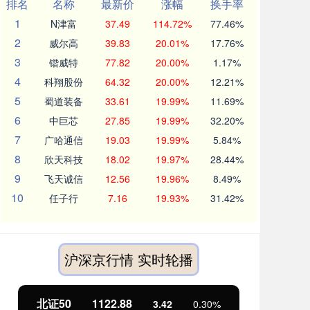
排名
名称
最新价
涨幅
换手率
1
N津富
37.49
114.72%
77.46%
2
威尔高
39.83
20.01%
17.76%
3
锴威特
77.82
20.00%
1.17%
4
科翔股份
64.32
20.00%
12.21%
5
蜀道装备
33.61
19.99%
11.69%
6
中巨芯
27.85
19.99%
32.20%
7
广哈通信
19.03
19.99%
5.84%
8
欣天科技
18.02
19.97%
28.44%
9
飞天诚信
12.56
19.96%
8.49%
10
任子行
7.16
19.93%
31.42%
沪深京行情 实时轮播
创业板指
3515.56
-19.58
-0.55%