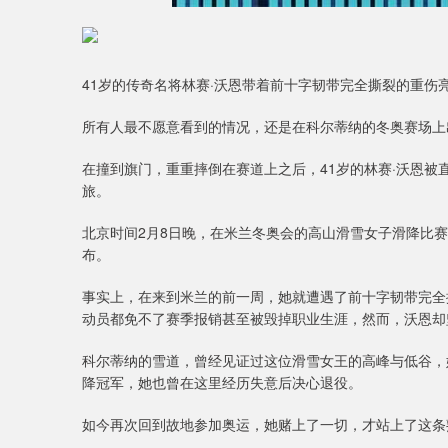
41岁的传奇名将林赛·沃恩带着前十字韧带完全撕裂的重伤
所有人最不愿意看到的情况，还是在科尔蒂纳的冬奥赛场上
在撞到旗门，重重摔倒在赛道上之后，41岁的林赛·沃恩
旅。
北京时间2月8日晚，在米兰冬奥会的高山滑雪女子滑降比
布。
事实上，在来到米兰的前一周，她就遭遇了前十字韧带完全
动员都免不了赛季报销甚至被毁掉职业生涯，然而，沃恩却
科尔蒂纳的雪道，曾经见证过这位滑雪女王的高峰与低谷，
降冠军，她也曾在这里经历失意后决心退役。
如今再次回到故地参加奥运，她赌上了一切，才站上了这条