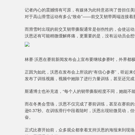
记者内心的震撼情有可原，有媒体为此特意咨询了曾担任美
对于高山滑雪运动有多么“致命”——前交叉韧带两端连接
而滑雪时出现的前交叉韧带撕裂通常是创伤性的，会使运动
沃恩还有可能稍微缓解疼痛，更重要的是，没有运动员会想带
林赛·沃恩在赛前新闻发布会上宣布要继续参赛时，外界都
正因为如此，沃恩在发布会上所说的“有信心参赛”，听起
发布了训练视频，视频中她除了进行力量训练，甚至还完成
斯通博士也补充道，“每个人的韧带撕裂程度不同，她能不
而在冬奥会雪场，沃恩不仅完成了赛前训练，甚至在赛前的
逊0.37秒。在训练滑行中段着陆时，沃恩出现轻微晃动，
奋。
正式比赛开始前，众多观众都拿着支持沃恩的海报来到现场