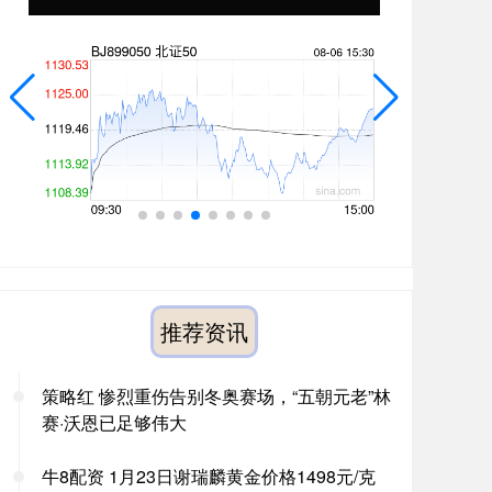
推荐资讯
策略红 惨烈重伤告别冬奥赛场，“五朝元老”林
赛·沃恩已足够伟大
牛8配资 1月23日谢瑞麟黄金价格1498元/克