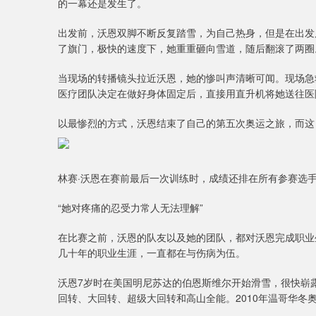
的一幕还是发生了。
出发前，沃恩双脚不断反复踏雪，为自己热身，但是在出发
了旗门，极快的速度下，她重重砸向雪道，随后翻滚了两圈
当现场的转播镜头拉近沃恩，她的惨叫声清晰可闻。现场急
医疗团队决定在做好身体固定后，直接用直升机将她送往医
以最惨烈的方式，沃恩结束了自己的第五次奥运之旅，而这
林赛·沃恩在赛前最后一次训练时，成绩还排在所有参赛选
“她对疼痛的忍受力常人无法理解”
在比赛之前，沃恩的队友以及她的团队，都对沃恩完成职业
几十年的职业生涯，一直都在与伤病为伍。
沃恩7岁时在美国明尼苏达的伯恩斯维尔开始滑雪，很快崭
回转、大回转、超级大回转和高山全能。2010年温哥华