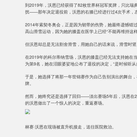
到2019年，沃恩已经获得了82枚世界杯冠军奖牌，只比
扰——那年决定退役前，沃恩的右膝已经进行过4次手术，
2014年索契冬奥会，正是因为韧带的伤势，她最终遗憾
高山滑雪运动，因为她的膝盖在医学上已经“不能再维持这样
但沃恩却总是无法割舍滑雪，用她自己的话来说，滑雪时肾
在2019年的科尔蒂纳雪场，沃恩的膝盖已经无法支持她
为第9名，她在泪眼婆娑地公布了退役的决定，“是时候听从
于是，她选择了将那一年世锦赛作为自己告别演出的舞台，
牌。
然而，她终究还是选择了回归——淡出赛场5年后，沃恩在2
的沃恩做出了一个惊人的决定，重返赛场。
林赛·沃恩在现场被直升机接走，送往医院救治。