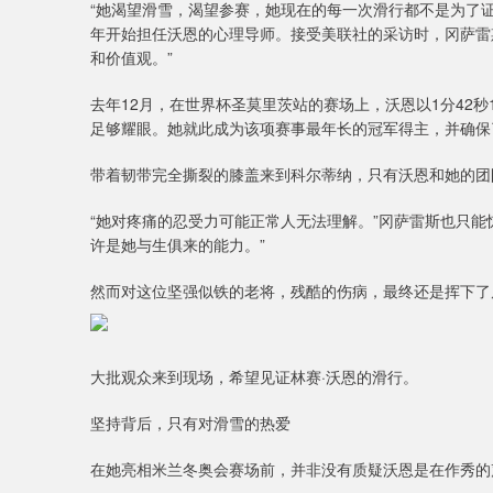
“她渴望滑雪，渴望参赛，她现在的每一次滑行都不是为了证
年开始担任沃恩的心理导师。接受美联社的采访时，冈萨雷
和价值观。”
去年12月，在世界杯圣莫里茨站的赛场上，沃恩以1分42
足够耀眼。她就此成为该项赛事最年长的冠军得主，并确保
带着韧带完全撕裂的膝盖来到科尔蒂纳，只有沃恩和她的团
“她对疼痛的忍受力可能正常人无法理解。”冈萨雷斯也只能
许是她与生俱来的能力。”
然而对这位坚强似铁的老将，残酷的伤病，最终还是挥下了
大批观众来到现场，希望见证林赛·沃恩的滑行。
坚持背后，只有对滑雪的热爱
在她亮相米兰冬奥会赛场前，并非没有质疑沃恩是在作秀的