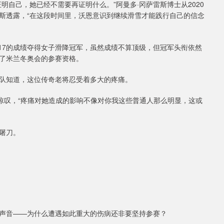
明自己，她已经不需要再证明什么。”阿曼多·冈萨雷斯博士从2020
斯透露，“在这段时间里，沃恩意识到继续滑雪才能践行自己的信念
秒17的成绩夺得女子滑降冠军，虽然成绩不算顶级，但冠军头衔依然
了米兰冬奥会的参赛资格。
队知道，这位传奇老将忍受着多大的疼痛。
惊叹，“疼痛对她造成的影响不像对你我这些普通人那么明显，这或
屠刀。
声音——为什么遭遇如此重大的伤病还非要坚持参赛？