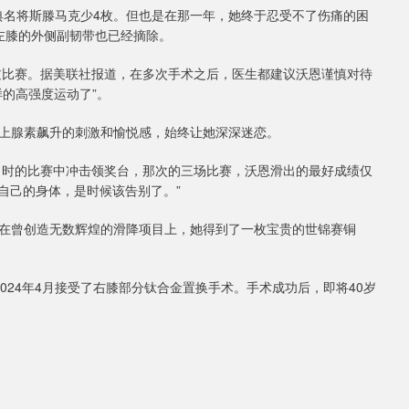
瑞典名将斯滕马克少4枚。但也是在那一年，她终于忍受不了伤痛的困
左膝的外侧副韧带也已经摘除。
错过比赛。据美联社报道，在多次手术之后，医生都建议沃恩谨慎对待
的高强度运动了”。
上腺素飙升的刺激和愉悦感，始终让她深深迷恋。
在当时的比赛中冲击领奖台，那次的三场比赛，沃恩滑出的最好成绩仅
自己的身体，是时候该告别了。”
在曾创造无数辉煌的滑降项目上，她得到了一枚宝贵的世锦赛铜
024年4月接受了右膝部分钛合金置换手术。手术成功后，即将40岁