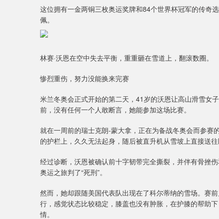
这位拥有一金两铜三枚奥运奖牌和84个世界杯冠军的传奇
佩。
林赛·沃恩在空中失去平衡，重重砸在雪道上，翻滚数圈。
惨烈重伤，努力没能换来完赛
米兰冬奥会正式开始的第二天，41岁的沃恩让高山滑雪女
前，没有任何一个人敢断言，她能参加这场比赛。
就在一周前的瑞士克朗-蒙大拿，正在为备战冬奥会而参赛
的护栏上，久久无法起身，随后被直升机从雪坡上直接送往
经过诊断，沃恩被确认前十字韧带完全撕裂，并伴有骨挫伤
奥运之旅判了“死刑”。
然而，她却跟随美国代表队出现在了科尔蒂纳的雪场。赛前
行，感觉状态比较稳定，膝盖也没有肿胀，在护膝的帮助下
情。