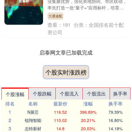
业集聚优势，强化央地协同、市区联动，
率先打造一批“量子+”应用标杆，培育具
有国际竞争力的量子未来产业集群，高标
大通速配
准建设量子科技....
查看：
191
分类：
全国排名前十配
资公司
启泰网文章已加载完成
个股实时涨跌榜
个股跌幅
个股流入
个股流出
换手率
个股涨幅
排名
名称
最新价
涨幅
换手率
1
N展芯
116.52
396.89%
79.39%
2
锐翔智能
110.02
20.21%
16.80%
3
志特新材
14.8
20.03%
14.18%