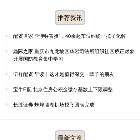
推荐资讯
配资世家 “巧判+置换”，40余起车位纠纷一揽子化解
鼎际之家 重庆市九龙坡区华岩司法所组织社区矫正对象
开展国防教育集中学习
伍祥配资 早读丨这才是值得深交一辈子的朋友
宝牛E配 北京住房公积金缴存基数上下限调整
长胜证券 蚌埠滕湖机场校飞圆满完成
最新文章