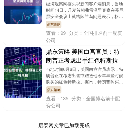
经济观察网据央视新闻客户端消息，当地
时间14日，丹麦首相弗雷泽里克森在慕尼
黑安全会议上就格陵兰岛问题表示，格陵
兰岛“不能定价”。 在一场围绕欧洲安全、
鼎东策略
北约未来及....
查看：
99
分类：
全国排名前十配资
公司
鼎东策略 美国白宫官员：特
朗普正考虑出手红色特斯拉
当地时间6月6日，美国白宫官员表示，特
朗普正在考虑出售或赠送他今年早些时候
购买的红色特斯拉。据悉，特朗普购买这
辆车是为了在白宫进行拍照活动，以推广
鼎东策略
马斯克的生意。....
查看：
135
分类：
全国排名前十配
资公司
启泰网文章已加载完成