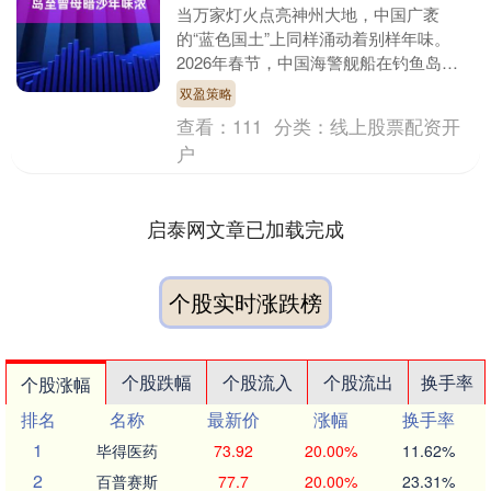
当万家灯火点亮神州大地，中国广袤
的“蓝色国土”上同样涌动着别样年味。
2026年春节，中国海警舰船在钓鱼岛、
黄岩岛、仁爱礁、仙宾礁、铁线礁等中国
双盈策略
固有岛礁巡航值守，....
查看：
111
分类：
线上股票配资开
户
启泰网文章已加载完成
个股实时涨跌榜
个股跌幅
个股流入
个股流出
换手率
个股涨幅
排名
名称
最新价
涨幅
换手率
1
毕得医药
73.92
20.00%
11.62%
2
百普赛斯
77.7
20.00%
23.31%