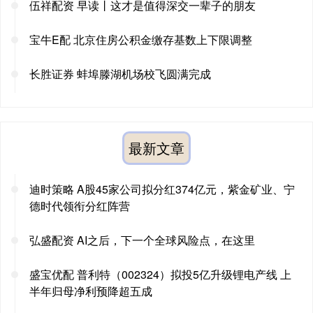
伍祥配资 早读丨这才是值得深交一辈子的朋友
宝牛E配 北京住房公积金缴存基数上下限调整
长胜证券 蚌埠滕湖机场校飞圆满完成
最新文章
迪时策略 A股45家公司拟分红374亿元，紫金矿业、宁
德时代领衔分红阵营
弘盛配资 AI之后，下一个全球风险点，在这里
盛宝优配 普利特（002324）拟投5亿升级锂电产线 上
半年归母净利预降超五成