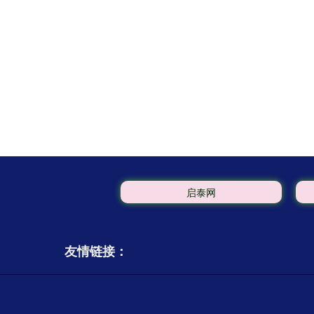
启泰网
友情链接：