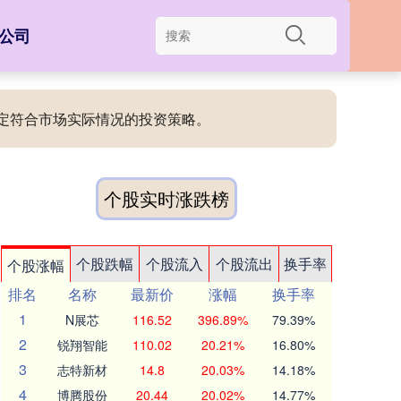
公司
制定符合市场实际情况的投资策略。
个股实时涨跌榜
个股跌幅
个股流入
个股流出
换手率
个股涨幅
排名
名称
最新价
涨幅
换手率
1
N展芯
116.52
396.89%
79.39%
2
锐翔智能
110.02
20.21%
16.80%
3
志特新材
14.8
20.03%
14.18%
4
博腾股份
20.44
20.02%
14.77%