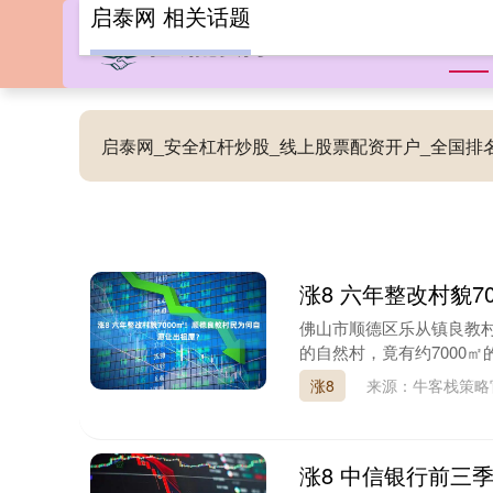
启泰网 相关话题
首页
启泰网_安全杠杆炒股_线上股票配资开户_全国
涨8 六年整改村貌
佛山市顺德区乐从镇良教村
的自然村，竟有约7000㎡
涨8
来源：牛客栈策
涨8 中信银行前三