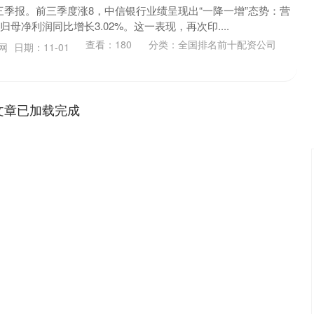
布三季报。前三季度涨8，中信银行业绩呈现出“一降一增”态势：营
归母净利润同比增长3.02%。这一表现，再次印....
查看：
180
分类：
全国排名前十配资公司
官网
日期：11-01
文章已加载完成
深证成指
14311.01
02%
200.89
1.42%