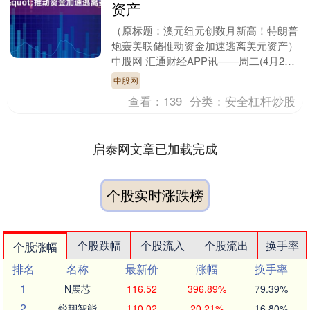
资产
（原标题：澳元纽元创数月新高！特朗普
炮轰美联储推动资金加速逃离美元资产）
中股网 汇通财经APP讯——周二(4月23
日)亚市盘中，澳元和纽元延续强势表
中股网
现，双双刷新....
查看：
139
分类：
安全杠杆炒股
启泰网文章已加载完成
个股实时涨跌榜
个股跌幅
个股流入
个股流出
换手率
个股涨幅
排名
名称
最新价
涨幅
换手率
1
N展芯
116.52
396.89%
79.39%
2
锐翔智能
110.02
20.21%
16.80%