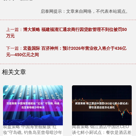
启泰网提示：文章来自网络，不代表本站观点。
上一篇：
博大策略 福建福清汇通农商行因贷款管理不到位被罚50
万元
下一篇：
宏盈国际 百济神州：预计2026年营业收入将介于436亿
元—450亿元之间
相关文章
双盈策略 中国海警舰艇披“红
闻喜策略 锦江酒店中国区CEO
妆”守岛礁, 钓鱼岛至曾母暗沙年
谈七鲜小厨试点：餐饮是酒店差