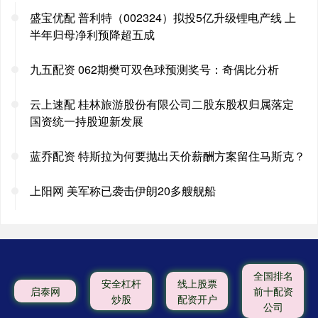
盛宝优配 普利特（002324）拟投5亿升级锂电产线 上
半年归母净利预降超五成
九五配资 062期樊可双色球预测奖号：奇偶比分析
云上速配 桂林旅游股份有限公司二股东股权归属落定
国资统一持股迎新发展
蓝乔配资 特斯拉为何要抛出天价薪酬方案留住马斯克？
上阳网 美军称已袭击伊朗20多艘舰船
全国排名
安全杠杆
线上股票
启泰网
前十配资
炒股
配资开户
公司