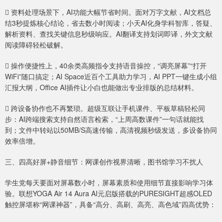
 资料处理场景下，AI功能大幅节省时间。面对万字文献，AI文档总
结3秒提炼核心结论，省去数小时阅读；小天AI化身学科智库，答疑、
解析资料、查找关键信息秒级响应。AI翻译支持划词即译，外文文献
阅读障碍轻松破解。
 操作便捷性上，40余类高频指令支持语音操控，“调亮屏幕”“打开
WiFi”随口搞定；AI Space近百个工具助力学习，AI PPT一键生成小组
汇报大纲，Office AI插件让小白也能做出专业排版的总结材料。
 跨设备协作也不再繁琐。超级互联让手机课件、平板草稿轻松同
步：AI跨端搜索支持自然语言检索，“上周高数课件”一句话就能找
到；文件中转站以50MB/S高速传输，高清视频秒级发送，多设备协同
效率倍增。
三、四高好屏+静音细节：网课创作视界清晰，图书馆学习不扰人
学生党每天要面对屏幕数小时，屏幕素质和使用细节直接影响学习体
验。联想YOGA Air 14 Aura AI元启版搭载的PURESIGHT超感OLED
触控屏堪称“网课神器”，具备“高分、高刷、高亮、高色域”四高优势：