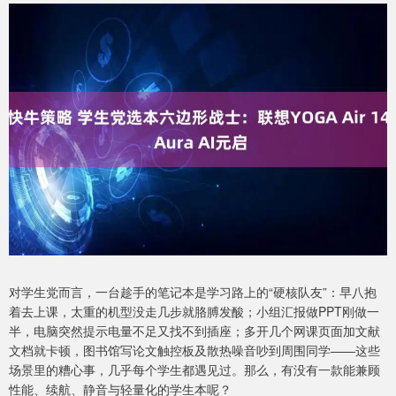
对学生党而言，一台趁手的笔记本是学习路上的“硬核队友”：早八抱
着去上课，太重的机型没走几步就胳膊发酸；小组汇报做PPT刚做一
半，电脑突然提示电量不足又找不到插座；多开几个网课页面加文献
文档就卡顿，图书馆写论文触控板及散热噪音吵到周围同学——这些
场景里的糟心事，几乎每个学生都遇见过。那么，有没有一款能兼顾
性能、续航、静音与轻量化的学生本呢？