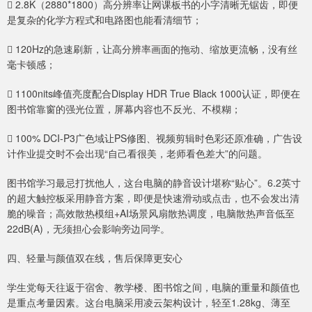
 2.8K（2880*1800）高分辨率让网课板书的小字清晰无锯齿，即便
是复杂的化学方程式和电路图也能看清细节；
 120Hz的急速刷新，让高分辨率画面的拖动、缩放更流畅，没有丝
毫卡顿感；
 1100nits峰值亮度配合Display HDR True Black 1000认证，即便在
图书馆靠窗的强光位置，屏幕内容也不反光、不模糊；
 100% DCI-P3广色域让PS修图、视频剪辑时色彩还原准确，广告设
计作业提交时不会出现“自己看很美，老师看色差大”的问题。
图书馆学习最忌打扰他人，这台电脑的静音设计堪称“贴心”。6.2英寸
的超大触控板采用静音方案，即便是快速滑动或点击，也不会发出清
脆的噪音；高效散热模组+AI场景风扇散热调度，电脑散热声音低至
22dB(A)，无须担心会影响旁边同学。
四、轻量与颜值双在线，售后保障更安心
学生党每天往返于宿舍、教学楼、图书馆之间，电脑的重量和颜值也
是重点考量因素。这台电脑采用凌云架构设计，轻至1.28kg、薄至