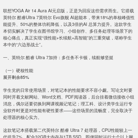
联想YOGA Air 14 Aura AI元启版，正是为回应这些需求而生。它搭载
英特尔 酷睿Ultra 7英特尔 Evo旗舰 AI超能本，带来18%的单核峰值性
能提升、50%的整体功耗降低，以及3倍的AI 总算力提升。这款学生
本切实解决了学生在图书馆学习、小组创作、多任务处理等场景下的
核心痛点，真正实现“强性能+长续航+高智能”的三重突破，堪称学生
本中的“六边形战士”。
一、英特尔 酷睿 Ultra 7加持：多任务不卡顿，续航够坚挺
（一）硬核性能
展开剩余85%
学生党的日常使用场景，对笔记本的性能要求不容小觑。写论文时要
同时开着文献网站、Word文档、PDF阅读器，后台挂着微信接收小组
消息，偶尔还要切换到网课视频记笔记；理工科、设计类学生运行专
业软件时更是对性能有硬性要求——这些场景的流畅度，完全取决于
处理器的核心实力。
这款笔记本搭载第二代英特尔 酷睿 Ultra 7 处理器，CPU性能较上一
代提升7%。配合32GB大内存与1TB SSD，即便同时运行十个以上网