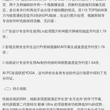
页、两个文档编辑软件和一个视频播放器，切换时也能做到流畅无延
迟，多任务并行时再也不会出现卡顿转圈的情况。其115 TOPS的AI算
力与较普通机型提升2倍的GPU能效，在运行图片处理、视频剪辑等
专业软件时也能保持流畅、无闪退：
 广告设计专业学生使用Lrc处理图片时AI图片降噪性能提升约至1.79
倍；
 影视后期专业学生运行Pr剪辑视频时AI字幕生成速度提升约至1.76
倍；
 动画设计专业学生用Ae制作特效时AI抠图速度提升约至1.54倍。
AI PC首选联想YOGA，这句评价在各类专业软件运行场景中得到了充
分印证。
（二）持久续航
性能在线的同时，续航表现更能满足学生党“全天在外”的学习节奏。
依托搭载第二代英特尔 酷睿 Ultra 处理器整体功耗降低50%的优势，
配合70Wh大容量电池与联想灵境引擎智能调度，该笔记本达成了约