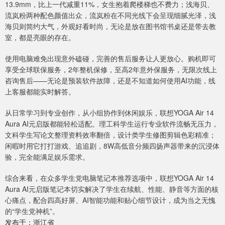
13.9mm，比上一代减重11%，女生抱着爬楼梯也不费力；浅海贝、
流岚粉两种配色颜值出众，流岚粉在不同光线下会呈现细腻光泽，浅
海贝则简约大气，外观好看时尚，无论是放在图书馆书桌还是带去教
室，都是亮眼的存在。
使用电脑难免出现意外磕碰，完善的售后服务让人更放心。购机即可
享受全球联保服务，2年整机保修，至高2年意外保服务，无限次线上
咨询售后——无论是预装软件故障，还是不知道如何使用AI功能，线
上客服都能实时解答。
从日常学习到专业创作，从小组协作到休闲娱乐，联想YOGA Air 14
Aura AI元启版都能轻松适配。理工科学生运行专业软件流畅无压力，
文科学生写论文整理资料效率翻倍，设计类学生修图剪辑色彩精准；
闲暇时用它打打游戏、追追剧，8W高低音分频四扬声器带来的沉浸体
验，完全能满足娱乐需求。
综合来看，在众多学生党电脑笔记本推荐选项中，联想YOGA Air 14
Aura AI元启版笔记本切实解决了学生在续航、性能、静音等方面的核
心痛点，配合四高好屏、AI智能功能和贴心细节设计，成为当之无愧
的“学生党神机”。
发布于：浙江省