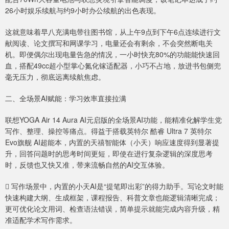
26小时娱乐续航与约9小时办公续航的出色表现。
这就意味着早八充满电带往图书馆，从上午9点到下午6点连续进行文
献阅读、论文撰写和网课学习，电量还会有剩余，不会突然断电关
机。即便偶尔出现电量告急的情况，一小时快充80%的功能能快速回
血，搭配49cc超小型掌心氮化镓适配器，小巧不占地，放进书包侧兜
毫无压力，彻底远离续航焦虑。
二、全场景AI赋能：学习效率直接拉满
联想YOGA Air 14 Aura AI元启版的全场景AI功能，能精准化解学生党
写作、整理、操控等痛点。得益于搭载英特尔 酷睿 Ultra 7 英特尔
Evo旗舰 AI超能本，内置的天禧智能体（小天）响应速度得到显著提
升，回答问题时的思考时间更短，即使在进行复杂逻辑的深度思考
时，反馈也又快又准，带来流畅自然的AI交互体验。
 写作场景中，内置的小天AI是“提笔即出彩”的得力助手。写论文时能
快速构建大纲、生成框架，课程报告、科普文章也能逻辑清晰完成；
更可优化论文用词、检查语法错误，简单提示就能完成内容升级，精
准适配学术写作需求。