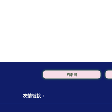
启泰网
友情链接：