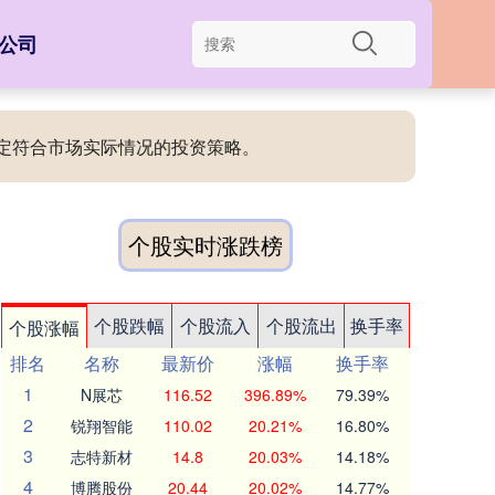
公司
制定符合市场实际情况的投资策略。
个股实时涨跌榜
个股跌幅
个股流入
个股流出
换手率
个股涨幅
排名
名称
最新价
涨幅
换手率
1
N展芯
116.52
396.89%
79.39%
2
锐翔智能
110.02
20.21%
16.80%
3
志特新材
14.8
20.03%
14.18%
4
博腾股份
20.44
20.02%
14.77%