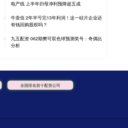
电产线 上半年归母净利预降超五成
牛壹佰 2年半亏完13年利润！这一硅片企业还
有钱回购股权吗？
九五配资 062期樊可双色球预测奖号：奇偶比
分析
全国排名前十配资公司