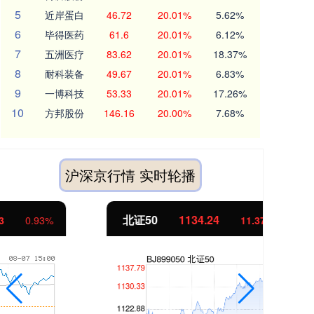
5
近岸蛋白
46.72
20.01%
5.62%
6
毕得医药
61.6
20.01%
6.12%
7
五洲医疗
83.62
20.01%
18.37%
8
耐科装备
49.67
20.01%
6.83%
9
一博科技
53.33
20.01%
17.26%
10
方邦股份
146.16
20.00%
7.68%
沪深京行情 实时轮播
北证50
1134.24
创
11.37
1.01%