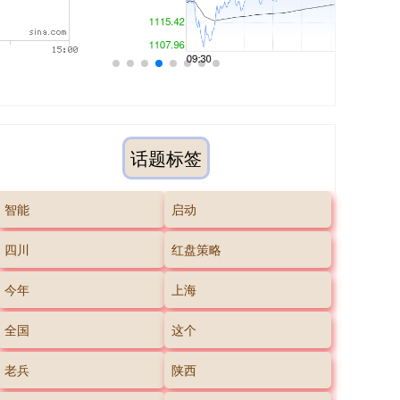
话题标签
智能
启动
四川
红盘策略
今年
上海
全国
这个
老兵
陕西